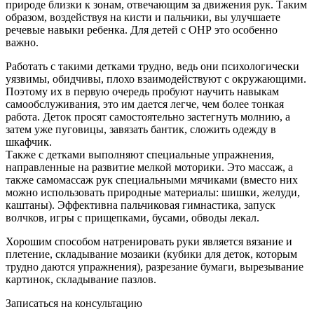
природе близки к зонам, отвечающим за движения рук. Таким
образом, воздействуя на кисти и пальчики, вы улучшаете
речевые навыки ребенка. Для детей с ОНР это особенно
важно.
Работать с такими детками трудно, ведь они психологически
уязвимы, обидчивы, плохо взаимодействуют с окружающими.
Поэтому их в первую очередь пробуют научить навыкам
самообслуживания, это им дается легче, чем более тонкая
работа. Деток просят самостоятельно застегнуть молнию, а
затем уже пуговицы, завязать бантик, сложить одежду в
шкафчик.
Также с детками выполняют специальные упражнения,
направленные на развитие мелкой моторики. Это массаж, а
также самомассаж рук специальными мячиками (вместо них
можно использовать природные материалы: шишки, желуди,
каштаны). Эффективна пальчиковая гимнастика, запуск
волчков, игры с прищепками, бусами, обводы лекал.
Хорошим способом натренировать руки является вязание и
плетение, складывание мозаики (кубики для деток, которым
трудно даются упражнения), разрезание бумаги, вырезывание
картинок, складывание пазлов.
Записаться на консультацию